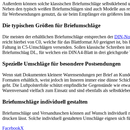
Außerdem können solche klassischen Briefumschläge selbstklebend und
Neben den typisch weißen Briefumschlägen sind auch Modelle aus rec
für Werbesendungen genutzt, da sie beim Empfänger ein größeres Int
Die typischen Größen für Briefumschläge
Die meisten der erhältlichen Briefumschläge entsprechen der
DIN-No
reicht hierbei von C0, welche für das Blattformat A0 geeignet ist, 
Faltung in C5-Umschlägen versenden. Sollen klassische Schreiben i
Briefumschlag DL, für welchen ein DINA4-Blatt in drei gleichgroße Te
Spezielle Umschläge für besondere Postsendungen
Wenn statt Dokumenten kleinere Warensendungen per Brief an Kunden v
Formaten erhältlich, weist jedoch im Inneren immer eine dünne Schicht
geht. Die Luftpolsterfolie schützt empfindliche Gegenstände wie e
Warenversand vielfach zum Einsatz und sind ebenfalls als selbstkleben
Briefumschläge individuell gestalten
Briefumschläge und Versandtaschen können auf Wunsch individuell 
drucken lässt. Solche individuell gestalteten Umschläge eignen sic
Facebook
X