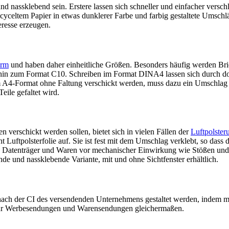
 nassklebend sein. Erstere lassen sich schneller und einfacher versch
yceltem Papier in etwas dunklerer Farbe und farbig gestaltete Umschl
eresse erzeugen.
rm
und haben daher einheitliche Größen. Besonders häufig werden Br
bis hin zum Format C10. Schreiben im Format DINA4 lassen sich durch d
m A4-Format ohne Faltung verschickt werden, muss dazu ein Umschlag 
ile gefaltet wird.
erschickt werden sollen, bietet sich in vielen Fällen der
Luftpolster
 Luftpolsterfolie auf. Sie ist fest mit dem Umschlag verklebt, so dass 
twa Datenträger und Waren vor mechanischer Einwirkung wie Stößen u
de und nassklebende Variante, mit und ohne Sichtfenster erhältlich.
nach der CI des versendenden Unternehmens gestaltet werden, indem
h für Werbesendungen und Warensendungen gleichermaßen.