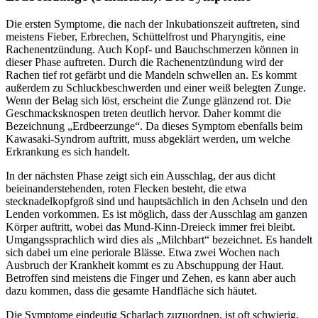
Die ersten Symptome, die nach der Inkubationszeit auftreten, sind
meistens Fieber, Erbrechen, Schüttelfrost und Pharyngitis, eine
Rachenentzündung. Auch Kopf- und Bauchschmerzen können in
dieser Phase auftreten. Durch die Rachenentzündung wird der
Rachen tief rot gefärbt und die Mandeln schwellen an. Es kommt
außerdem zu Schluckbeschwerden und einer weiß belegten Zunge.
Wenn der Belag sich löst, erscheint die Zunge glänzend rot. Die
Geschmacksknospen treten deutlich hervor. Daher kommt die
Bezeichnung „Erdbeerzunge“. Da dieses Symptom ebenfalls beim
Kawasaki-Syndrom auftritt, muss abgeklärt werden, um welche
Erkrankung es sich handelt.
In der nächsten Phase zeigt sich ein Ausschlag, der aus dicht
beieinanderstehenden, roten Flecken besteht, die etwa
stecknadelkopfgroß sind und hauptsächlich in den Achseln und den
Lenden vorkommen. Es ist möglich, dass der Ausschlag am ganzen
Körper auftritt, wobei das Mund-Kinn-Dreieck immer frei bleibt.
Umgangssprachlich wird dies als „Milchbart“ bezeichnet. Es handelt
sich dabei um eine periorale Blässe. Etwa zwei Wochen nach
Ausbruch der Krankheit kommt es zu Abschuppung der Haut.
Betroffen sind meistens die Finger und Zehen, es kann aber auch
dazu kommen, dass die gesamte Handfläche sich häutet.
Die Symptome eindeutig Scharlach zuzuordnen, ist oft schwierig.