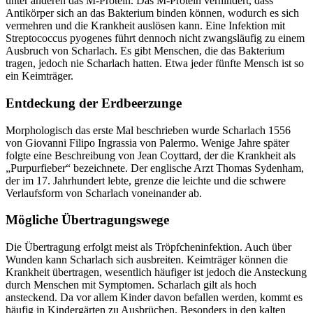
unter anderen das M-Protein. Das M-Protein verhindert, dass
Antikörper sich an das Bakterium binden können, wodurch es sich
vermehren und die Krankheit auslösen kann. Eine Infektion mit
Streptococcus pyogenes führt dennoch nicht zwangsläufig zu einem
Ausbruch von Scharlach. Es gibt Menschen, die das Bakterium
tragen, jedoch nie Scharlach hatten. Etwa jeder fünfte Mensch ist so
ein Keimträger.
Entdeckung der Erdbeerzunge
Morphologisch das erste Mal beschrieben wurde Scharlach 1556
von Giovanni Filipo Ingrassia von Palermo. Wenige Jahre später
folgte eine Beschreibung von Jean Coyttard, der die Krankheit als
„Purpurfieber“ bezeichnete. Der englische Arzt Thomas Sydenham,
der im 17. Jahrhundert lebte, grenze die leichte und die schwere
Verlaufsform von Scharlach voneinander ab.
Mögliche Übertragungswege
Die Übertragung erfolgt meist als Tröpfcheninfektion. Auch über
Wunden kann Scharlach sich ausbreiten. Keimträger können die
Krankheit übertragen, wesentlich häufiger ist jedoch die Ansteckung
durch Menschen mit Symptomen. Scharlach gilt als hoch
ansteckend. Da vor allem Kinder davon befallen werden, kommt es
häufig in Kindergärten zu Ausbrüchen. Besonders in den kalten