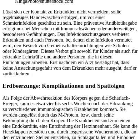
KingaPhoto/shutterstock.com
Lässt sich der Kontakt zu Erkrankten nicht vermeiden, sollte
regelmäßiges Händewaschen erfolgen, um vor einer
Schmierinfektion geschützt zu sein. Eine präventive Antibiotikagabe
erfolgt nur bei Menschen mit Immunschwächen oder anderweitigen,
besonderen Gefährdungen. Das Infektionsschutzgesetz verbietet
Erkrankten und auch Personen, bei denen eine Infektion vermutet
wird, den Besuch von Gemeinschaftseinrichtungen wie Schulen
oder Kindergärten. Dieses Verbot gilt sowohl für Kinder als auch für
erkrankte Lehrkräfte und andere Personen, die in diesen
Einrichtungen arbeiten. Erst nachdem ein Arzt bestätigt hat, dass
keine Ansteckungsgefahr von dem Erkrankten mehr ausgeht, darf er
zurückkehren.
Erdbeerzunge: Komplikationen und Spätfolgen
Als Folge der Abwehrreaktion des Körpers gegen die Scharlach-
Erreger, kann es etwa vier bis sechs Wochen nach der Erkrankung
zu verschiedenen immunologischen Krankheiten kommen. Sie
werden ausgelöst durch das M-Protein, bzw. durch seine
Bekämpfung durch den Körper. Die Krankheiten sind zum einen
eine Endokarditis, eine Entzündung der Herzinnenhaut. Sie kann die
Herzklappen zerstören und durch losgerissene Wucherungen, die an
den entzündeten Stellen entstehen, zu Schlaganfällen und Embolien