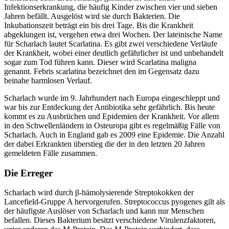
Infektionserkrankung, die häufig Kinder zwischen vier und sieben
Jahren befällt. Ausgelöst wird sie durch Bakterien. Die
Inkubationszeit beträgt ein bis drei Tage. Bis die Krankheit
abgeklungen ist, vergehen etwa drei Wochen. Der lateinische Name
für Scharlach lautet Scarlatina. Es gibt zwei verschiedene Verläufe
der Krankheit, wobei einer deutlich gefährlicher ist und unbehandelt
sogar zum Tod führen kann. Dieser wird Scarlatina maligna
genannt. Febris scarlatina bezeichnet den im Gegensatz dazu
beinahe harmlosen Verlauf.
Scharlach wurde im 9. Jahrhundert nach Europa eingeschleppt und
war bis zur Entdeckung der Antibiotika sehr gefährlich. Bis heute
kommt es zu Ausbrüchen und Epidemien der Krankheit. Vor allem
in den Schwellenländern in Osteuropa gibt es regelmäßig Fälle von
Scharlach. Auch in England gab es 2009 eine Epidemie. Die Anzahl
der dabei Erkrankten überstieg die der in den letzten 20 Jahren
gemeldeten Fälle zusammen.
Die Erreger
Scharlach wird durch β-hämolysierende Streptokokken der
Lancefield-Gruppe A hervorgerufen. Streptococcus pyogenes gilt als
der häufigste Auslöser von Scharlach und kann nur Menschen
befallen. Dieses Bakterium besitzt verschiedene Virulenzfaktoren,