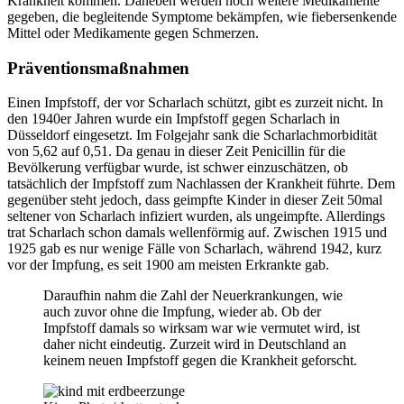
Krankheit kommen. Daneben werden noch weitere Medikamente
gegeben, die begleitende Symptome bekämpfen, wie fiebersenkende
Mittel oder Medikamente gegen Schmerzen.
Präventionsmaßnahmen
Einen Impfstoff, der vor Scharlach schützt, gibt es zurzeit nicht. In
den 1940er Jahren wurde ein Impfstoff gegen Scharlach in
Düsseldorf eingesetzt. Im Folgejahr sank die Scharlachmorbidität
von 5,62 auf 0,51. Da genau in dieser Zeit Penicillin für die
Bevölkerung verfügbar wurde, ist schwer einzuschätzen, ob
tatsächlich der Impfstoff zum Nachlassen der Krankheit führte. Dem
gegenüber steht jedoch, dass geimpfte Kinder in dieser Zeit 50mal
seltener von Scharlach infiziert wurden, als ungeimpfte. Allerdings
trat Scharlach schon damals wellenförmig auf. Zwischen 1915 und
1925 gab es nur wenige Fälle von Scharlach, während 1942, kurz
vor der Impfung, es seit 1900 am meisten Erkrankte gab.
Daraufhin nahm die Zahl der Neuerkrankungen, wie
auch zuvor ohne die Impfung, wieder ab. Ob der
Impfstoff damals so wirksam war wie vermutet wird, ist
daher nicht eindeutig. Zurzeit wird in Deutschland an
keinem neuen Impfstoff gegen die Krankheit geforscht.