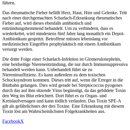
führen.
Das rheumatische Fieber befällt Herz, Haut, Hirn und Gelenke. Tritt
nach einer durchgemachten Scharlach-Erkrankung rheumatisches
Fieber auf, wird dieses ebenfalls antibiotisch und
entzündungshemmend behandelt. Um zu verhindern, dass es
wiederkehrt, wird mindestens fünf Jahre lang monatlich ein Depot-
Antibiotikum gespritzt. Betroffene müssen lebenslang vor
medizinischen Eingriffen prophylaktisch mit einem Antibiotikum
versorgt werden.
Die dritte Folge einer Scharlach-Infektion ist Glomerulonephritis,
eine beidseitige Nierenentzündung, die nur durch Immunsuppressiva
behandelt werden kann. Unbehandelt führt sie zu
Niereninsuffizienz. Es kann außerdem zu dem toxischen
Schocksyndrom kommen. Dieses tritt auf, wenn die Erreger in die
Blutbahn gelangen. Dies wird gerade bei Streptococcus pyogenes
durch das auf ihm sitzende Virus begünstigt, da das gebildete Toxin
den Weg ins Blut erleichtert. Dort führt es zu Organ- und
Kreislaufversagen und kann tödlich verlaufen. Das Toxin SPE-A
gilt als gefährlichstes der drei Toxine. Eine Erkrankung mit diesem
Toxin löst am Wahrscheinlichsten Folgekrankheiten aus.
Facebook
X