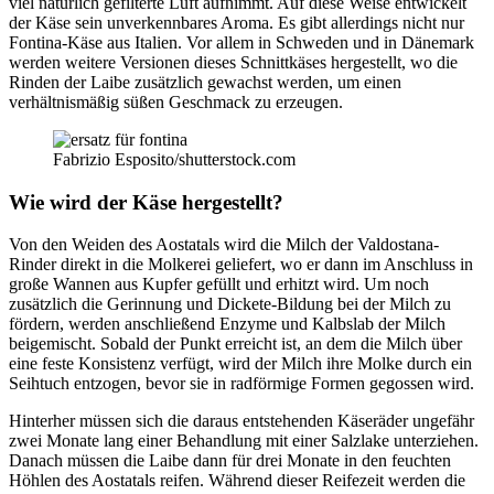
viel natürlich gefilterte Luft aufnimmt. Auf diese Weise entwickelt
der Käse sein unverkennbares Aroma. Es gibt allerdings nicht nur
Fontina-Käse aus Italien. Vor allem in Schweden und in Dänemark
werden weitere Versionen dieses Schnittkäses hergestellt, wo die
Rinden der Laibe zusätzlich gewachst werden, um einen
verhältnismäßig süßen Geschmack zu erzeugen.
Fabrizio Esposito/shutterstock.com
Wie wird der Käse hergestellt?
Von den Weiden des Aostatals wird die Milch der Valdostana-
Rinder direkt in die Molkerei geliefert, wo er dann im Anschluss in
große Wannen aus Kupfer gefüllt und erhitzt wird. Um noch
zusätzlich die Gerinnung und Dickete-Bildung bei der Milch zu
fördern, werden anschließend Enzyme und Kalbslab der Milch
beigemischt. Sobald der Punkt erreicht ist, an dem die Milch über
eine feste Konsistenz verfügt, wird der Milch ihre Molke durch ein
Seihtuch entzogen, bevor sie in radförmige Formen gegossen wird.
Hinterher müssen sich die daraus entstehenden Käseräder ungefähr
zwei Monate lang einer Behandlung mit einer Salzlake unterziehen.
Danach müssen die Laibe dann für drei Monate in den feuchten
Höhlen des Aostatals reifen. Während dieser Reifezeit werden die