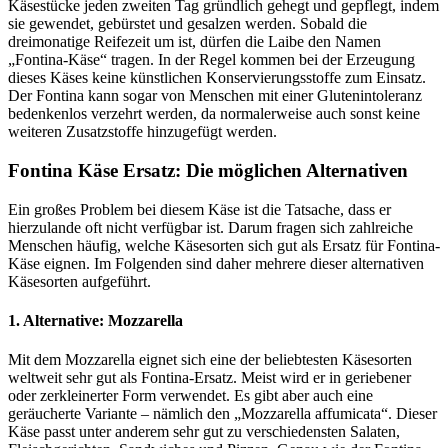
Käsestücke jeden zweiten Tag gründlich gehegt und gepflegt, indem
sie gewendet, gebürstet und gesalzen werden. Sobald die
dreimonatige Reifezeit um ist, dürfen die Laibe den Namen
„Fontina-Käse“ tragen. In der Regel kommen bei der Erzeugung
dieses Käses keine künstlichen Konservierungsstoffe zum Einsatz.
Der Fontina kann sogar von Menschen mit einer Glutenintoleranz
bedenkenlos verzehrt werden, da normalerweise auch sonst keine
weiteren Zusatzstoffe hinzugefügt werden.
Fontina Käse Ersatz: Die möglichen Alternativen
Ein großes Problem bei diesem Käse ist die Tatsache, dass er
hierzulande oft nicht verfügbar ist. Darum fragen sich zahlreiche
Menschen häufig, welche Käsesorten sich gut als Ersatz für Fontina-
Käse eignen. Im Folgenden sind daher mehrere dieser alternativen
Käsesorten aufgeführt.
1. Alternative: Mozzarella
Mit dem Mozzarella eignet sich eine der beliebtesten Käsesorten
weltweit sehr gut als Fontina-Ersatz. Meist wird er in geriebener
oder zerkleinerter Form verwendet. Es gibt aber auch eine
geräucherte Variante – nämlich den „Mozzarella affumicata“. Dieser
Käse passt unter anderem sehr gut zu verschiedensten Salaten,