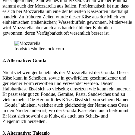
Fleischgerichten, Sandwiches und Pizzen. Genau wie der Fontina
stammt auch der Mozzarella aus Italien. Problematisch ist nur, dass
es sich bei Mozzarella um eine der teuersten Käsesorten überhaupt
handelt. Zu früheren Zeiten wurde dieser Käse aus der Milch von
einheimischen (italienischen) Wasserbüffeln gewonnen. Mittlerweile
wird Mozzarella aber auch aus handelsüblicher Kuhmilch
gewonnen, deren Verfügbarkeit oft wesentlich besser ist.
foodstck/shutterstock.com
2. Alternative: Gouda
Nicht viel weniger beliebt als der Mozzarella ist der Gouda. Dieser
Käse kann in Scheiben, sowie in gewürfelter, geschmolzener und
geriebener Form erworben und verwendet werden. Dieser
Halbhartkäse lässt sich so vielseitig einsetzen wie kaum ein anderer.
Er passt sehr gut zu Fondue, Gemüse, Pasta, Sandwiches und zu
vielem mehr. Die Herkunft des Käses lässt sich von seinem Namen
„Gouda“ ableiten, welcher auch gleichzeitig der Name eines Ortes
in den Niederlanden ist, wo der Gouda-Käse eben auch herkommt.
Er lässt sich sowohl aus Kuh-, als auch aus Schafs- und
Ziegenmilch herstellen.
3. Alternative: Taleggio