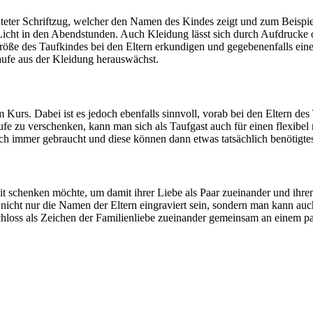
euchteter Schriftzug, welcher den Namen des Kindes zeigt und zum Beis
icht in den Abendstunden. Auch Kleidung lässt sich durch Aufdrucke ode
öße des Taufkindes bei den Eltern erkundigen und gegebenenfalls ein
Taufe aus der Kleidung herauswächst.
m Kurs. Dabei ist es jedoch ebenfalls sinnvoll, vorab bei den Eltern 
ufe zu verschenken, kann man sich als Taufgast auch für einen flexibel
ich immer gebraucht und diese können dann etwas tatsächlich benötigt
gkeit schenken möchte, um damit ihrer Liebe als Paar zueinander und i
h nicht nur die Namen der Eltern eingraviert sein, sondern man kann 
loss als Zeichen der Familienliebe zueinander gemeinsam an einem p