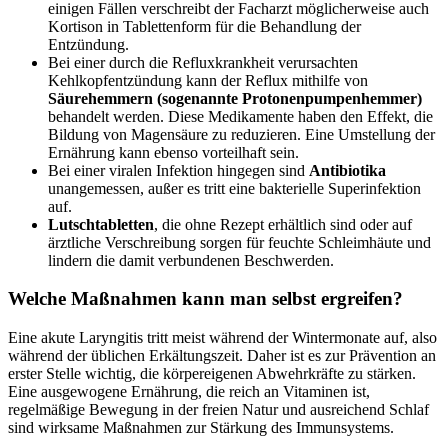
einigen Fällen verschreibt der Facharzt möglicherweise auch
Kortison in Tablettenform für die Behandlung der
Entzündung.
Bei einer durch die Refluxkrankheit verursachten
Kehlkopfentzündung kann der Reflux mithilfe von
Säurehemmern (sogenannte Protonenpumpenhemmer)
behandelt werden. Diese Medikamente haben den Effekt, die
Bildung von Magensäure zu reduzieren. Eine Umstellung der
Ernährung kann ebenso vorteilhaft sein.
Bei einer viralen Infektion hingegen sind
Antibiotika
unangemessen, außer es tritt eine bakterielle Superinfektion
auf.
Lutschtabletten
, die ohne Rezept erhältlich sind oder auf
ärztliche Verschreibung sorgen für feuchte Schleimhäute und
lindern die damit verbundenen Beschwerden.
Welche Maßnahmen kann man selbst ergreifen?
Eine akute Laryngitis tritt meist während der Wintermonate auf, also
während der üblichen Erkältungszeit. Daher ist es zur Prävention an
erster Stelle wichtig, die körpereigenen Abwehrkräfte zu stärken.
Eine ausgewogene Ernährung, die reich an Vitaminen ist,
regelmäßige Bewegung in der freien Natur und ausreichend Schlaf
sind wirksame Maßnahmen zur Stärkung des Immunsystems.