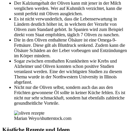
Der Kalziumgehalt der Oliven kann mit jener in der Milch
verglichen werden. Wer auf Kuhmilch verzichtet, kann die
somit perfekt mit Oliven ausgleichen.
Es ist nicht verwunderlich, dass die Lebenserwartung in
Ländern deutlich höher ist, in welchem der Verzehr von
Oliven zum Standard gehört. In Spanien wird zum Beispiel
direkt vom Staat empfohlen, täglich 7 Oliven zu naschen.
Die in den Oliven enthaltene Ölsäure ist eine Omega-9-
Fettsäure. Diese gilt als Blutdruck senkend. Zudem kann die
Ölsäure Schäden an der Leber vorbeugen und Entzündungen
im Körper mindern.
Sogar zwischen ernsthaften Krankheiten wie Krebs und
Alzheimer und Oliven konnten schon positive Studien
veranlasst werden. Eine der wichtigsten Studien zu diesem
Thema wurde in der Northwestern University in Illinois
abgefasst.
Nicht nur die Oliven selbst, sondern auch das aus den
Früchten gewonnene Öl sollte in keiner Küche fehlen. Es ist
nicht nur sehr schmackhaft, sondern hat ebenfalls zahlreiche
gesundheitliche Vorteile.
Marian Weyo/shutterstock.com
Köstliche Rezepte und Ideen