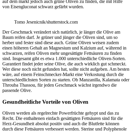
auf dem markt jedoch auch grüne Oliven zu finden, die mit Hilfe
von Eisengluconat schwarz gefärbt wurden.
Tomo Jesenicnik/shutterstock.com
Der Geschmack verändert sich natürlich, je länger die Olive am
Baum reifen darf. Je grüner und jünger die Oliven sind, um so
herber und fester sind diese auch. Grüne Oliven weisen zudem
einen höheren Gehalt an Magnesium und Kalzium auf, während in
schwarzen, reifen Oliven mehr ungesättigte Fettsäuren zu finden
sind. Insgesamt gibt es etwa 1.000 unterschiedliche Oliven-Sorten.
Garantiert findet jeder seine Olive, die auch wirklich gut schmeckt.
Wer diese noch nicht gefunden hat, sollte nicht aufgeben. Am besten
wäre, auf einem Feinschmecker-Markt eine Verkostung durch die
unterschiedlichsten Sorten zu starten. Ob Manzanilla, Kalamata oder
Throuba Thassou, für jeden Geschmack wächst irgendwo die
passende Olive.
Gesundheitliche Vorteile von Oliven
Oliven werden als regelrechte Powerfrüchte gehypt und das zu
Recht. Die enthaltenen einfach gesättigten Fettsäuren sind für die
Herz-Gesundheit absolut positiv und auch die Blutfette können
durch diese Fettsäuren verbessert werden. Sterine und Polyphenole