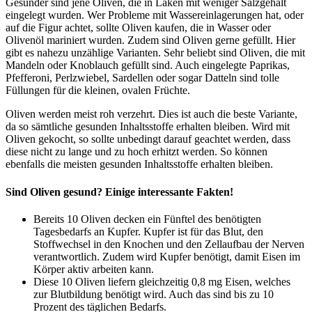
Gesünder sind jene Oliven, die in Laken mit weniger Salzgehalt
eingelegt wurden. Wer Probleme mit Wassereinlagerungen hat, oder
auf die Figur achtet, sollte Oliven kaufen, die in Wasser oder
Olivenöl mariniert wurden. Zudem sind Oliven gerne gefüllt. Hier
gibt es nahezu unzählige Varianten. Sehr beliebt sind Oliven, die mit
Mandeln oder Knoblauch gefüllt sind. Auch eingelegte Paprikas,
Pfefferoni, Perlzwiebel, Sardellen oder sogar Datteln sind tolle
Füllungen für die kleinen, ovalen Früchte.
Oliven werden meist roh verzehrt. Dies ist auch die beste Variante,
da so sämtliche gesunden Inhaltsstoffe erhalten bleiben. Wird mit
Oliven gekocht, so sollte unbedingt darauf geachtet werden, dass
diese nicht zu lange und zu hoch erhitzt werden. So können
ebenfalls die meisten gesunden Inhaltsstoffe erhalten bleiben.
Sind Oliven gesund? Einige interessante Fakten!
Bereits 10 Oliven decken ein Fünftel des benötigten
Tagesbedarfs an Kupfer. Kupfer ist für das Blut, den
Stoffwechsel in den Knochen und den Zellaufbau der Nerven
verantwortlich. Zudem wird Kupfer benötigt, damit Eisen im
Körper aktiv arbeiten kann.
Diese 10 Oliven liefern gleichzeitig 0,8 mg Eisen, welches
zur Blutbildung benötigt wird. Auch das sind bis zu 10
Prozent des täglichen Bedarfs.