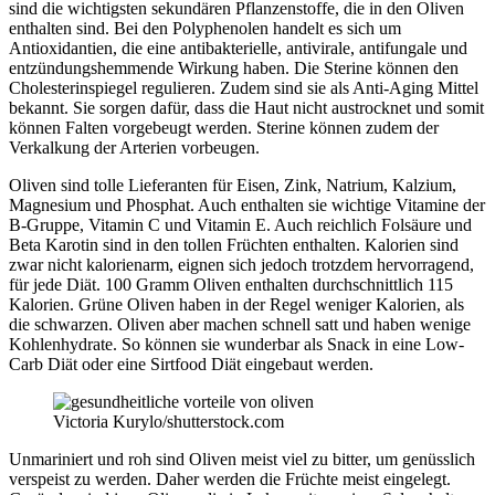
sind die wichtigsten sekundären Pflanzenstoffe, die in den Oliven
enthalten sind. Bei den Polyphenolen handelt es sich um
Antioxidantien, die eine antibakterielle, antivirale, antifungale und
entzündungshemmende Wirkung haben. Die Sterine können den
Cholesterinspiegel regulieren. Zudem sind sie als Anti-Aging Mittel
bekannt. Sie sorgen dafür, dass die Haut nicht austrocknet und somit
können Falten vorgebeugt werden. Sterine können zudem der
Verkalkung der Arterien vorbeugen.
Oliven sind tolle Lieferanten für Eisen, Zink, Natrium, Kalzium,
Magnesium und Phosphat. Auch enthalten sie wichtige Vitamine der
B-Gruppe, Vitamin C und Vitamin E. Auch reichlich Folsäure und
Beta Karotin sind in den tollen Früchten enthalten. Kalorien sind
zwar nicht kalorienarm, eignen sich jedoch trotzdem hervorragend,
für jede Diät. 100 Gramm Oliven enthalten durchschnittlich 115
Kalorien. Grüne Oliven haben in der Regel weniger Kalorien, als
die schwarzen. Oliven aber machen schnell satt und haben wenige
Kohlenhydrate. So können sie wunderbar als Snack in eine Low-
Carb Diät oder eine Sirtfood Diät eingebaut werden.
Victoria Kurylo/shutterstock.com
Unmariniert und roh sind Oliven meist viel zu bitter, um genüsslich
verspeist zu werden. Daher werden die Früchte meist eingelegt.