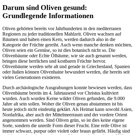
Darum sind Oliven gesund:
Grundlegende Informationen
Oliven gehörten bereits vor Jahrhunderten in den mediterranen
Regionen zu jeder traditionellen Mahlzeit. Oliven wachsen auf
Bäumen und haben einen Kern, werden dadurch also in die
Kategorie der Früchte gereiht. Auch wenn manche denken möchten,
Oliven seien ein Gemüse, so ist dies botanisch nicht so. Die
Olivenbäume oder Echte Ölbäume, wie sie auch genannt werden,
bringen diese herrlichen und kostbaren Früchte hervor.
Olivenbäume werden sehr alt und gerade in Griechenland, Spanien
oder Italien können Olivenhaine bewundert werden, die bereits seit
vielen Generationen existieren.
Durch archäologische Ausgrabungen konnte bewiesen werden, dass
Olivenbäume bereits im 4. Jahrtausend vor Christus kultiviert
wurden. Auch wurden Kerne wilder Oliven gefunden, die 9.000
Jahre alt sein sollen. Woher die Oliven genau abstammen ist bis
heute jedoch nicht eindeutig geklärt. Als Heimat kann sowohl Asien,
Nordafrika, aber auch der Mittelmeerraum und der vordere Orient
angenommen werden. Sind Oliven grün, so ist dies keine eigene
Sorte, sondern die unreife Form dieser Frucht. Eine reife Olive ist
immer schwarz, purpur oder violett oder braun gefärbt. Häufig sind