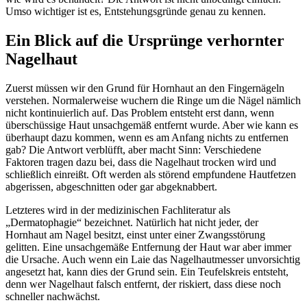
Umso wichtiger ist es, Entstehungsgründe genau zu kennen.
Ein Blick auf die Ursprünge verhornter
Nagelhaut
Zuerst müssen wir den Grund für Hornhaut an den Fingernägeln
verstehen. Normalerweise wuchern die Ringe um die Nägel nämlich
nicht kontinuierlich auf. Das Problem entsteht erst dann, wenn
überschüssige Haut unsachgemäß entfernt wurde. Aber wie kann es
überhaupt dazu kommen, wenn es am Anfang nichts zu entfernen
gab? Die Antwort verblüfft, aber macht Sinn: Verschiedene
Faktoren tragen dazu bei, dass die Nagelhaut trocken wird und
schließlich einreißt. Oft werden als störend empfundene Hautfetzen
abgerissen, abgeschnitten oder gar abgeknabbert.
Letzteres wird in der medizinischen Fachliteratur als
„Dermatophagie“ bezeichnet. Natürlich hat nicht jeder, der
Hornhaut am Nagel besitzt, einst unter einer Zwangsstörung
gelitten. Eine unsachgemäße Entfernung der Haut war aber immer
die Ursache. Auch wenn ein Laie das Nagelhautmesser unvorsichtig
angesetzt hat, kann dies der Grund sein. Ein Teufelskreis entsteht,
denn wer Nagelhaut falsch entfernt, der riskiert, dass diese noch
schneller nachwächst.