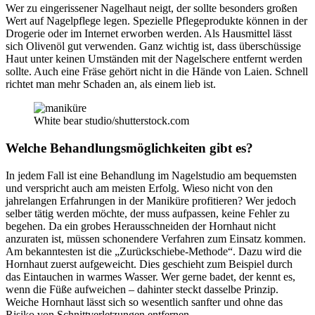
Wer zu eingerissener Nagelhaut neigt, der sollte besonders großen
Wert auf Nagelpflege legen. Spezielle Pflegeprodukte können in der
Drogerie oder im Internet erworben werden. Als Hausmittel lässt
sich Olivenöl gut verwenden. Ganz wichtig ist, dass überschüssige
Haut unter keinen Umständen mit der Nagelschere entfernt werden
sollte. Auch eine Fräse gehört nicht in die Hände von Laien. Schnell
richtet man mehr Schaden an, als einem lieb ist.
White bear studio/shutterstock.com
Welche Behandlungsmöglichkeiten gibt es?
In jedem Fall ist eine Behandlung im Nagelstudio am bequemsten
und verspricht auch am meisten Erfolg. Wieso nicht von den
jahrelangen Erfahrungen in der Maniküre profitieren? Wer jedoch
selber tätig werden möchte, der muss aufpassen, keine Fehler zu
begehen. Da ein grobes Herausschneiden der Hornhaut nicht
anzuraten ist, müssen schonendere Verfahren zum Einsatz kommen.
Am bekanntesten ist die „Zurückschiebe-Methode“. Dazu wird die
Hornhaut zuerst aufgeweicht. Dies geschieht zum Beispiel durch
das Eintauchen in warmes Wasser. Wer gerne badet, der kennt es,
wenn die Füße aufweichen – dahinter steckt dasselbe Prinzip.
Weiche Hornhaut lässt sich so wesentlich sanfter und ohne das
Risiko von Schnittverletzungen entfernen.