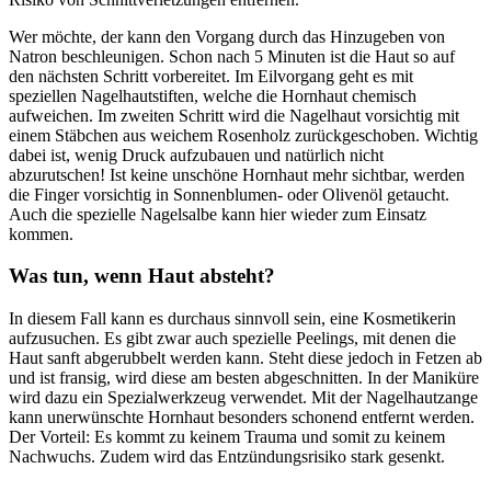
Wer möchte, der kann den Vorgang durch das Hinzugeben von
Natron beschleunigen. Schon nach 5 Minuten ist die Haut so auf
den nächsten Schritt vorbereitet. Im Eilvorgang geht es mit
speziellen Nagelhautstiften, welche die Hornhaut chemisch
aufweichen. Im zweiten Schritt wird die Nagelhaut vorsichtig mit
einem Stäbchen aus weichem Rosenholz zurückgeschoben. Wichtig
dabei ist, wenig Druck aufzubauen und natürlich nicht
abzurutschen! Ist keine unschöne Hornhaut mehr sichtbar, werden
die Finger vorsichtig in Sonnenblumen- oder Olivenöl getaucht.
Auch die spezielle Nagelsalbe kann hier wieder zum Einsatz
kommen.
Was tun, wenn Haut absteht?
In diesem Fall kann es durchaus sinnvoll sein, eine Kosmetikerin
aufzusuchen. Es gibt zwar auch spezielle Peelings, mit denen die
Haut sanft abgerubbelt werden kann. Steht diese jedoch in Fetzen ab
und ist fransig, wird diese am besten abgeschnitten. In der Maniküre
wird dazu ein Spezialwerkzeug verwendet. Mit der Nagelhautzange
kann unerwünschte Hornhaut besonders schonend entfernt werden.
Der Vorteil: Es kommt zu keinem Trauma und somit zu keinem
Nachwuchs. Zudem wird das Entzündungsrisiko stark gesenkt.