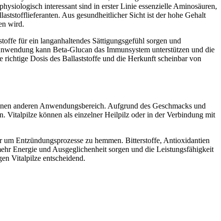
physiologisch interessant sind in erster Linie essenzielle Aminosäuren,
llaststofflieferanten. Aus gesundheitlicher Sicht ist der hohe Gehalt
en wird.
stoffe für ein langanhaltendes Sättigungsgefühl sorgen und
n Anwendung kann Beta-Glucan das Immunsystem unterstützen und die
richtige Dosis des Ballaststoffe und die Herkunft scheinbar von
en einen anderen Anwendungsbereich. Aufgrund des Geschmacks und
. Vitalpilze können als einzelner Heilpilz oder in der Verbindung mit
er um Entzündungsprozesse zu hemmen. Bitterstoffe, Antioxidantien
mehr Energie und Ausgeglichenheit sorgen und die Leistungsfähigkeit
gen Vitalpilze entscheidend.