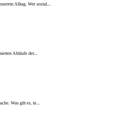
serem Alltag. Wer sozial...
erten Abläufe der...
he. Was gilt es, in...