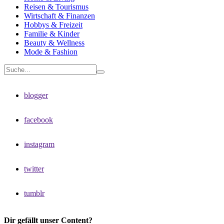
Reisen & Tourismus
Wirtschaft & Finanzen
Hobbys & Freizeit
Familie & Kinder
Beauty & Wellness
Mode & Fashion
blogger
facebook
instagram
twitter
tumblr
Dir gefällt unser Content?